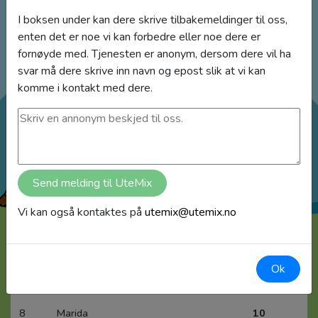
I boksen under kan dere skrive tilbakemeldinger til oss,
enten det er noe vi kan forbedre eller noe dere er
fornøyde med. Tjenesten er anonym, dersom dere vil ha
Aktiviteter
svar må dere skrive inn navn og epost slik at vi kan
komme i kontakt med dere.
1
Team OHCB
267
2
Silje
176
3
Familien Gule
23
Send melding til UteMix
4
Bønnålaget
15
Vi kan også kontaktes på
utemix@utemix.no
5
Langvatnets venner
14
6
FamEricson
13
Ok
7
Ringtod
12
8
Marida
10