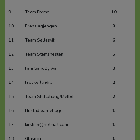
9
Team Fremo
10
10
Brenslagjengen
9
11
Team Søllesvik
6
12
Team Stemshesten
5
13
Fam Sandøy Aa
3
14
Froskeflyndra
2
15
Team Slettahaug/Melbø
2
16
Hustad barnehage
1
17
kirsti_5@hotmail.com
1
18
Glasmin
1