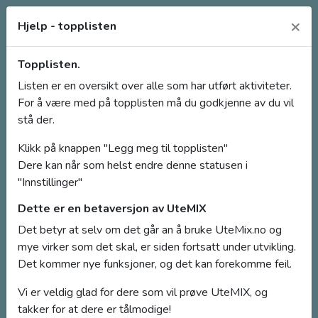
×
Hjelp - topplisten
Topplisten.
Ute
Listen er en oversikt over alle som har utført aktiviteter.
Beta
For å være med på topplisten må du godkjenne av du vil
MIX
stå der.
Klikk på knappen "Legg meg til topplisten"
Dere kan når som helst endre denne statusen i
Logg inn
Ny bruker
"Innstillinger"
Dette er en betaversjon av UteMIX
Det betyr at selv om det går an å bruke UteMix.no og
mye virker som det skal, er siden fortsatt under utvikling.
Det kommer nye funksjoner, og det kan forekomme feil.
Vi er veldig glad for dere som vil prøve UteMIX, og
Topplisten
takker for at dere er tålmodige!